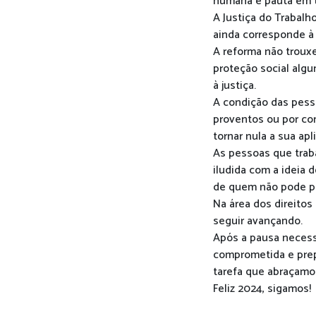
humana é pauta em t
A Justiça do Trabalh
ainda corresponde à
A reforma não troux
proteção social alg
à justiça.
A condição das pesso
proventos ou por con
tornar nula a sua apl
As pessoas que trab
iludida com a ideia 
de quem não pode pa
Na área dos direitos
seguir avançando.
Após a pausa necessá
comprometida e prepa
tarefa que abraçamo
Feliz 2024, sigamos!