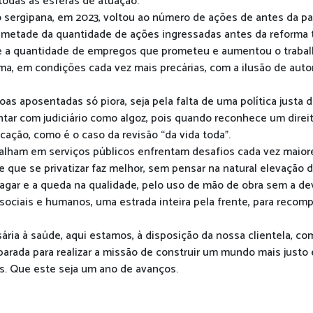
odas as esferas de atuação.
o sergipana, em 2023, voltou ao número de ações de antes da pa
 metade da quantidade de ações ingressadas antes da reforma t
e a quantidade de empregos que prometeu e aumentou o traba
uma, em condições cada vez mais precárias, com a ilusão de au
as aposentadas só piora, seja pela falta de uma política justa
tar com judiciário como algoz, pois quando reconhece um direit
icação, como é o caso da revisão “da vida toda”.
alham em serviços públicos enfrentam desafios cada vez maio
de que se privatizar faz melhor, sem pensar na natural elevação
gar e a queda na qualidade, pelo uso de mão de obra sem a dev
 sociais e humanos, uma estrada inteira pela frente, para recom
ria à saúde, aqui estamos, à disposição da nossa clientela, c
rada para realizar a missão de construir um mundo mais justo e 
s. Que este seja um ano de avanços.